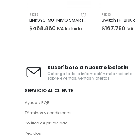
REDES
REDES
LINKSYS, MU-MIMO SMART WI-FI ROUTER AC1750
SwitchTP-LINK denteligente Sencillo 8 puertos Gigabit
$
167.790
$
161.840
luido
IVA Incluido
IVA 
Suscríbete a nuestro boletín
Obtenga toda la información más reciente
sobre eventos, ventas y ofertas.
SERVICIO AL CLIENTE
Ayuda y PQR
Términos y condiciones
Política de privacidad
Pedidos