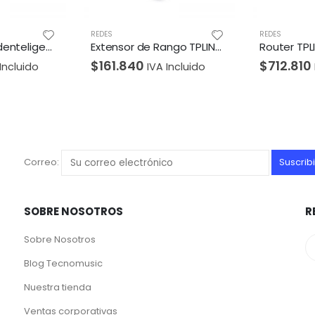
REDES
REDES
Extensor de Rango TPLINK Inalámbrico de Conector de Pared Dual Band AC 1200 2 antenas externas
Router TPLINK WIFI de malla Doble banda AC1200 Gigabit Pack por 3 Unidad
$
712.810
$
196.35
Incluido
IVA Incluido
Correo:
SOBRE NOSOTROS
R
Sobre Nosotros
Blog Tecnomusic
Nuestra tienda
Ventas corporativas