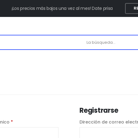
¡Los precios más bajos una vez al mes! Date prisa
R
Registrarse
ónico
*
Dirección de correo elec