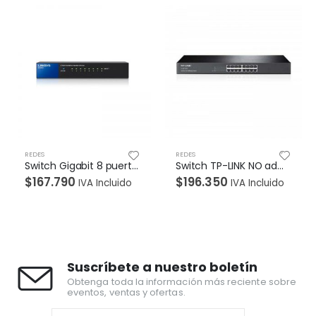
NUEVO
REDES
REDES
Switch TP-LINK NO administrable 16 puertos 10/100Mbps para montaje en rack
Router TPLINK Inalambrico 300 Mbps; 2.4 Ghz ,2 Antenas externas – funcion WISP
$
196.350
$
65.450
IVA Incluido
IVA Incluido
Suscríbete a nuestro boletín
Obtenga toda la información más reciente sobre
eventos, ventas y ofertas.