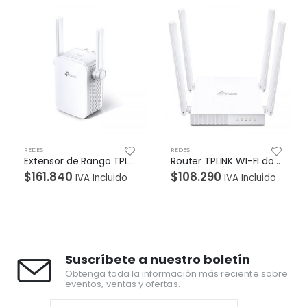
NUEVO
REDES
REDES
Router TPLINK WI-FI doble banda AC750
Router TPLINK Inalambrico 300 Mbps; 2.4 Ghz ,2 Antenas externas – funcion WISP
$
108.290
$
65.450
IVA Incluido
IVA Incluido
Suscríbete a nuestro boletín
Obtenga toda la información más reciente sobre
eventos, ventas y ofertas.