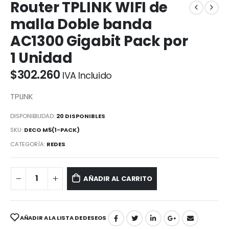
Router TPLINK WIFI de
malla Doble banda
AC1300 Gigabit Pack por
1 Unidad
$
302.260
IVA Incluido
TPLINK
DISPONIBILIDAD:
20 DISPONIBLES
SKU:
DECO M5(1-PACK)
CATEGORÍA:
REDES
AÑADIR AL CARRITO
AÑADIR A LA LISTA DE DESEOS