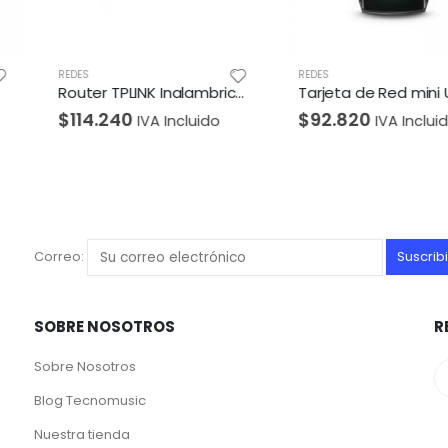
REDES
REDES
Router TPLINK Inalambrico doble banda AC 1200 Dual Band 4 Antenas externas.
Tarjeta de Red mini USB TPLINK – Inalambrica Doble Banda AC1300
$
92.820
$
287.98
Incluido
IVA Incluido
Correo:
SOBRE NOSOTROS
R
Sobre Nosotros
Blog Tecnomusic
Nuestra tienda