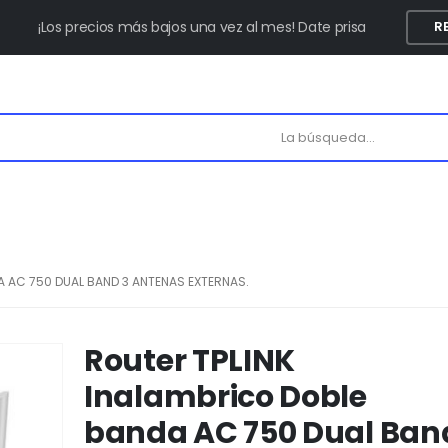
¡Los precios más bajos una vez al mes! Date prisa
R
A AC 750 DUAL BAND 3 ANTENAS EXTERNAS.
Router TPLINK
Inalambrico Doble
banda AC 750 Dual Ban