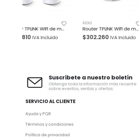
REDES
REDES
Router TPLINK WIFI de malla Doble banda AC1200 Gigabit Pack por 3 Unidad
Router TPLINK WIFI de malla Doble banda AC1300 Gigabit Pack por 1 Unidad
$
302.260
$
114.240
ido
IVA Incluido
IVA 
Suscríbete a nuestro boletín
Obtenga toda la información más reciente
sobre eventos, ventas y ofertas.
SERVICIO AL CLIENTE
Ayuda y PQR
Términos y condiciones
Política de privacidad