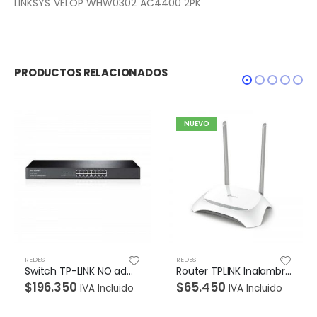
LINKSYS VELOP WHW0302 AC4400 2PK
PRODUCTOS RELACIONADOS
NUEVO
REDES
REDES
Router TPLINK Inalambrico 300 Mbps; 2.4 Ghz ,2 Antenas externas – funcion WISP
Acces point Inalámbrico N 450Mbps N 3 antenas TPLINK
$
65.450
$
130.900
IVA Incluido
IVA Incluido