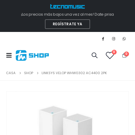
¡Los precios más bajos una vez al mes! Date prisa
REGÍSTRATE YA
0
0
CASA
SHOP
LINKSYS VELOP WHW0302 AC4400 2PK