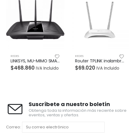
REDES
REDES
50
Router TPLINK inalambrico 300Mbps, 2 antenas externas
Adaptador de Red TPLINK PCI- Express; N 2.4 GHz, 150Mbps, 1 Antena externa
$
69.020
$
42.840
IVA Incluido
IVA Incluido
Suscríbete a nuestro boletín
Obtenga toda la información más reciente sobre
eventos, ventas y ofertas.
Correo: