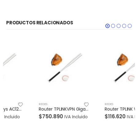
PRODUCTOS RELACIONADOS
REDES
REDES
Router TPLINKVPN Gigabit Multi-WAN
Router TPLINK WI-FI Doble banda AC750 Gestion Remota WISP 3 antenas externas.
$
750.890
$
116.620
IVA Incluido
IVA Incluido