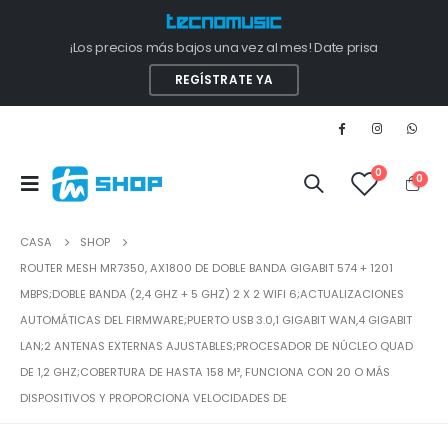
¡Los precios más bajos una vez al mes! Date prisa
REGÍSTRATE YA
0
0
CASA
SHOP
ROUTER MESH MR7350, AX1800 DE DOBLE BANDA GIGABIT 574 + 1201
MBPS;DOBLE BANDA (2,4 GHZ + 5 GHZ) 2 X 2 WIFI 6;ACTUALIZACIONES
AUTOMÁTICAS DEL FIRMWARE;PUERTO USB 3.0,1 GIGABIT WAN,4 GIGABIT
LAN;2 ANTENAS EXTERNAS AJUSTABLES;PROCESADOR DE NÚCLEO QUAD
DE 1,2 GHZ;COBERTURA DE HASTA 158 M², FUNCIONA CON 20 O MÁS
DISPOSITIVOS Y PROPORCIONA VELOCIDADES DE