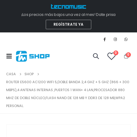
¡Los precios más bajos una vez al mes! Date prisa
REGÍSTRATE YA
0
0
CASA
SHOP
ROUTER E5600 AC1200 WIFI 5,DOBLE BANDA 2,4 GHZ + 5 GHZ (866 + 300
MBPS),4 ANTENAS INTERNAS ,PUERTOS 1 WAN+ 4 LAN,PROCESADOR 880
MHZ DE DOBLE NÚCLEO,FLASH NAND DE 128 MB Y DDR3 DE 128 MB,WPA2
PERSONAL.