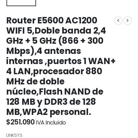
Router E5600 AC1200
WIFI 5,Doble banda 2,4
GHz + 5 GHz (866 + 300
Mbps),4 antenas
internas ,puertos 1 WAN+
4 LAN,procesador 880
MHz de doble
núcleo,Flash NAND de
128 MB y DDR3 de 128
MB,WPA2 personal.
$
251.090
IVA Incluido
LINKSYS