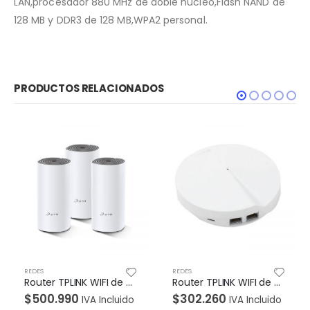
LAN,procesador 880 MHz de doble núcleo,Flash NAND de
128 MB y DDR3 de 128 MB,WPA2 personal.
PRODUCTOS RELACIONADOS
REDES
REDES
Router TPLINK WIFI de malla Doble banda AC1200 10/100 Pack por 3 Unidad
Router TPLINK WIFI de malla Doble banda AC1300 Gigabit Pack por 1 Unidad
$
500.990
$
302.260
IVA Incluido
IVA Incluido