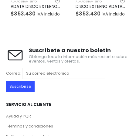
ALMACENAMIENTO
ALMACENAMIENTO
AL
ADATA DISCO EXTERNO ANTIGOLPES HD650 2TB AZUL
DISCO EXTERNO ADATA ANTIGOLPES SUMERGIBLE HD710P 2TB
$
353.430
$
353.430
$
IVA Incluido
IVA Incluido
Suscríbete a nuestro boletín
Obtenga toda la información más reciente sobre
eventos, ventas y ofertas.
Correo:
SERVICIO AL CLIENTE
Ayuda y PQR
Términos y condiciones