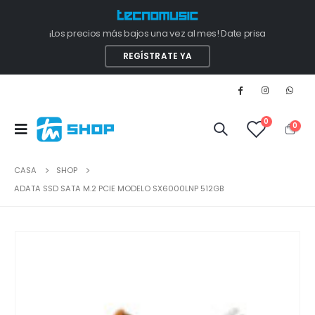
¡Los precios más bajos una vez al mes! Date prisa
REGÍSTRATE YA
0
0
CASA
SHOP
ADATA SSD SATA M.2 PCIE MODELO SX6000LNP 512GB