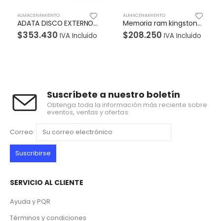
ALMACENAMIENTO
ALMACENAMIENTO
ZUL
Memoria ram kingston para portatil 8GB DDR3L 1600MHz
Memoria Ram Adata Ddr4 , 4gb
$
208.250
$
97.580
IVA Incluido
IVA Incluido
Suscríbete a nuestro boletín
Obtenga toda la información más reciente sobre
eventos, ventas y ofertas.
Correo:
SERVICIO AL CLIENTE
Ayuda y PQR
Términos y condiciones