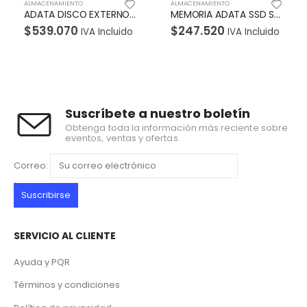
ALMACENAMIENTO
ALMACENAMIENTO
ADATA DISCO EXTERNO ANTIGOLPES/SALPICADURAS HD330 4TB NEGRO
MEMORIA ADATA SSD SATA M.2 MODELO SU650NS38 480GB
$
539.070
$
247.520
IVA Incluido
IVA Incluido
Suscríbete a nuestro boletín
Obtenga toda la información más reciente sobre
eventos, ventas y ofertas.
Correo:
SERVICIO AL CLIENTE
Ayuda y PQR
Términos y condiciones