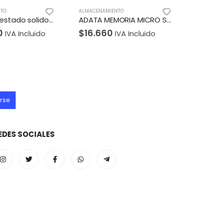
TO
ALMACENAMIENTO
ALMACEN
ADATA MEMORIA MICRO SD CON ADAPTADOR SD CLASS 10UHS 32GB
Usb kingston 128GB USB3.2 Gen 1 DataTraveler Kyson
$
83.300
$
540
IVA Incluido
IVA Incluido
EDES SOCIALES