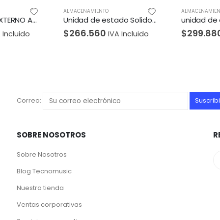
ALMACENAMIENTO
ALMACENAMIEN
Unidad de estado Solido ADATA PCIE 500GB Swordfish
unidad de estado solido ADATA PCIE 512GB Falcon
$
299.880
$
16.660
A Incluido
IVA Incluido
Correo:
SOBRE NOSOTROS
R
Sobre Nosotros
Blog Tecnomusic
Nuestra tienda
Ventas corporativas