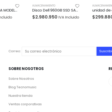
ALMACENAMIENTO
ALMACENAM
Disco Dell 960GB SSD SATA Read Intensive 6Gbps 512e 2.5in w/3.5in Brkt Cabled
unidad de estado solido ADATA PCIE 512GB Falcon
0
$
299.880
$
351.
IVA Incluido
IVA Incluido
Correo:
SOBRE NOSOTROS
R
Sobre Nosotros
Blog Tecnomusic
Nuestra tienda
Ventas corporativas