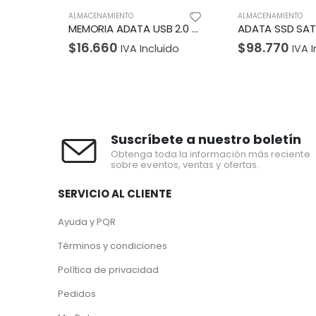
ALMACENAMIENTO
ALMACENAMIENTO
MEMORIA ADATA USB 2.0 C008 RETRACTIL 16GB NEGRA
ADATA SSD SATA MODELO SU650 120GB
$
98.770
$
2.980.95
luido
IVA Incluido
Suscríbete a nuestro boletín
Obtenga toda la información más reciente
sobre eventos, ventas y ofertas.
SERVICIO AL CLIENTE
Ayuda y PQR
Términos y condiciones
Política de privacidad
Pedidos