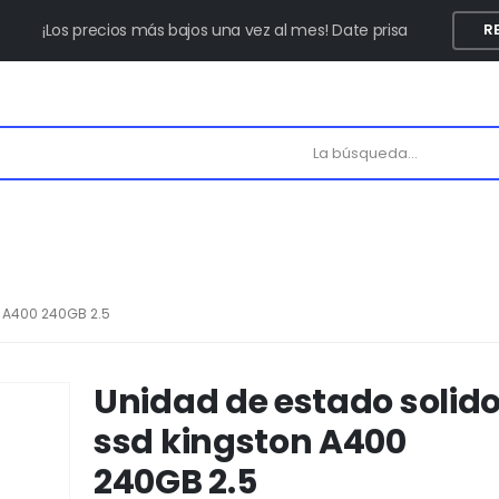
¡Los precios más bajos una vez al mes! Date prisa
R
 A400 240GB 2.5
Unidad de estado solid
ssd kingston A400
240GB 2.5