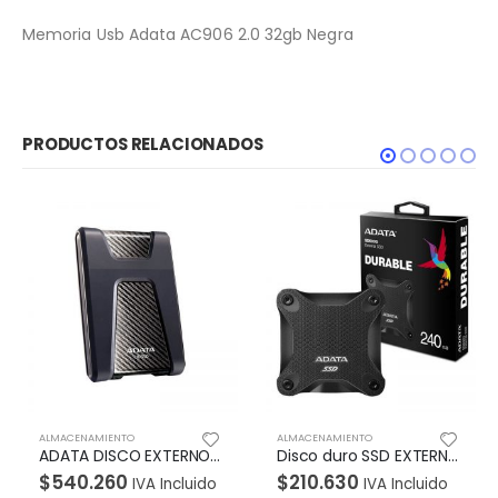
Memoria Usb Adata AC906 2.0 32gb Negra
PRODUCTOS RELACIONADOS
ALMACENAMIENTO
ALMACENAMIENTO
GRO
Disco duro SSD EXTERNO ADATA 240GB ANTIGOLPES SD600 240GB NEGRO
MEMORIA ADATA USB 2.0 UV240 ESCUALIZABLE 16GB NEGRA
$
210.630
$
16.660
IVA Incluido
IVA Incluido