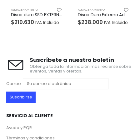
ALMACENAMIENTO
ALMACENAMIENTO
Disco duro SSD EXTERNO ADATA 240GB ANTIGOLPES SD600 240GB NEGRO
Disco Duro Externo Adata Hv620s Usb 3.0 1Tb Negro
$
210.630
$
238.000
IVA Incluido
IVA Incluido
Suscríbete a nuestro boletín
Obtenga toda la información más reciente sobre
eventos, ventas y ofertas.
Correo:
SERVICIO AL CLIENTE
Ayuda y PQR
Términos y condiciones