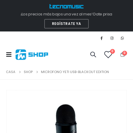
¡Los precios más bajos una vez al mes! Date prisa
REGÍSTRATE YA
0
0
CASA
SHOP
MICROFONO YETI USB-BLACKOUT EDITION