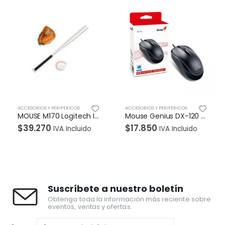
ACCESORIOS Y PERIFERICOS
ACCESORIOS Y PERIFERICOS
MOUSE M170 Logitech Inalámbrico Receptor USB Compatible Win-Mac Duración Batería Hasta 12 Meses Garantía 1Año-SILVER
Mouse Genius DX-120 USB Alambrico Negro
$
17.850
$
54.740
ido
IVA Incluido
IVA Incluid
Suscríbete a nuestro boletín
Obtenga toda la información más reciente sobre
eventos, ventas y ofertas.