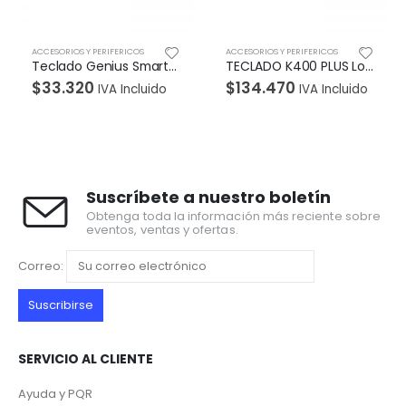
ACCESORIOS Y PERIFERICOS
ACCESORIOS Y PERIFERICOS
Teclado Genius Smart KB-101 USB Negro Resistente a Liquidos
TECLADO K400 PLUS Logitech TV Español Inalámbrico Receptor USB Compatible Win-Android-Unifying Touchpad Alcance 10Metros Garantía 1Año-NEGRO
$
134.470
$
35.700
uido
IVA Incluido
IVA Incluido
Suscríbete a nuestro boletín
Obtenga toda la información más reciente sobre
eventos, ventas y ofertas.
Correo:
SERVICIO AL CLIENTE
Ayuda y PQR