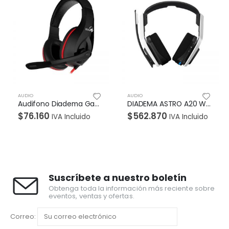
AUDIO
AUDIO
Audifono Diadema Gamer Genius HS-G560 plug 3.5mm Negro
DIADEMA ASTRO A20 WIRELESS PSP BLANCA AZUL
$
562.870
$
1.856.400
ido
IVA Incluido
IVA
Incluido
Suscríbete a nuestro boletín
Obtenga toda la información más reciente sobre
eventos, ventas y ofertas.
Correo: