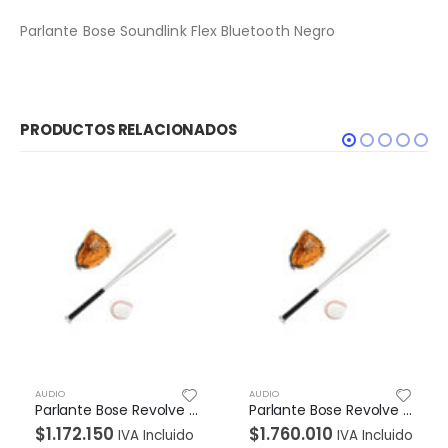
Parlante Bose Soundlink Flex Bluetooth Negro
PRODUCTOS RELACIONADOS
AUDIO
AUDIO
o
Parlante Bose Revolve Plus II Bluetooth Plateado
DIADEMA ASTRO A20 WIRELESS PSP BLANCA AZUL
$
1.760.010
$
562.870
IVA Incluido
IVA Incluido