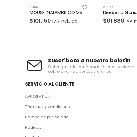
AUDIO
AUDIO
MOUSE INALAMBRICO M317C ROSE SPLASH
Diadema Genius HS-04SU 2 Plug
$
61.880
$
573.580
ido
IVA Incluido
IV
Suscríbete a nuestro boletín
Obtenga toda la información más reciente
sobre eventos, ventas y ofertas.
SERVICIO AL CLIENTE
Ayuda y PQR
Términos y condiciones
Política de privacidad
Pedidos