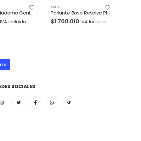
AUDIO
AUDIO
Parlante Bose Revolve Plus II Bluetooth Plateado
DIADEMA G435 Wireless Gaming Headset-White
010
$
379.610
$
44
IVA Incluido
IVA Incluido
EDES SOCIALES