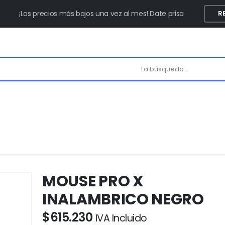
¡Los precios más bajos una vez al mes! Date prisa
R
MOUSE PRO X
INALAMBRICO NEGRO
$
615.230
IVA Incluido