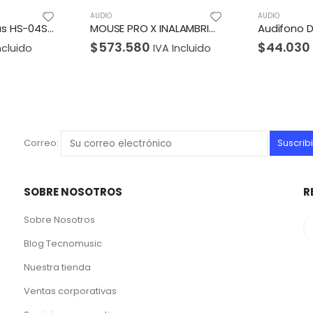
AUDIO
AUDIO
MOUSE PRO X INALAMBRICO BLANCO
Audifono Diadema Genius HS-04S 2 Plug 3.5mm Azul/Negro
$
44.030
$
1.760.
A Incluido
IVA Incluido
Correo:
SOBRE NOSOTROS
R
Sobre Nosotros
Blog Tecnomusic
Nuestra tienda
Ventas corporativas