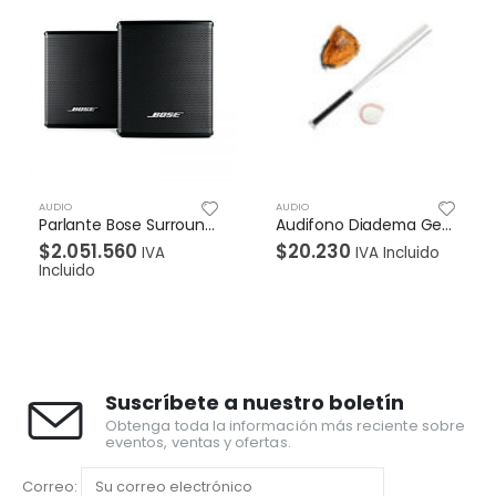
AUDIO
AUDIO
Audifono Diadema Genius HS-200C 2 Plug 3.5mm Negro
Audifono Diadema Genius HS-610 plug 3.5mm Negro
$
20.230
$
108.290
IVA Incluido
IVA Incluido
Suscríbete a nuestro boletín
Obtenga toda la información más reciente sobre
eventos, ventas y ofertas.
Correo: