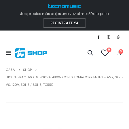
¡Los precios más bajos una vez al mes! Date prisa
REGÍSTRATE YA
0
0
CASA
SHOP
UPS INTERACTIVO DE 900VA 480W CON 6 TOMACORRIENTES – AVR, SERIE
VS, 120V, 50HZ / 60HZ, TORRE