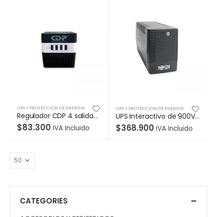
UPS Y PROTECCION DE ENERGIA
UPS Y PROTECCION DE ENERGIA
Regulador CDP 4 salidas reguladas, 4 puertos cargadores USB 1 para tablet y 3 para smartp
UPS Interactivo de 900VA 480W con 6 Tomacorrientes – AVR, Serie VS, 120V, 50Hz / 60Hz, Torre
$
83.300
$
368.900
IVA Incluido
IVA Incluido
CATEGORIES