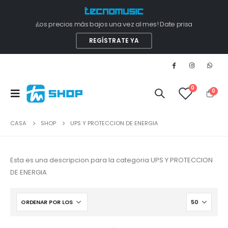
¡Los precios más bajos una vez al mes! Date prisa
REGÍSTRATE YA
0
0
CASA
SHOP
UPS Y PROTECCION DE ENERGIA
Esta es una descripcion para la categoria UPS Y PROTECCION
DE ENERGIA