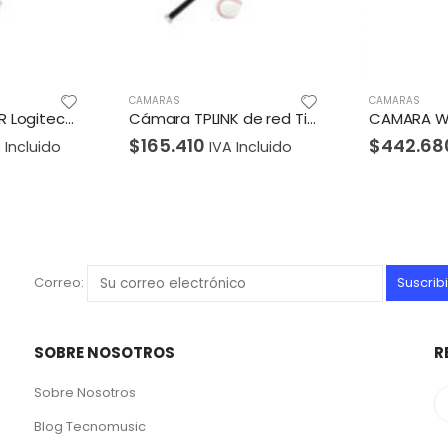
CAMARAS
CAMAR
Cámara TPLINK de red Tipo Bala de 3MP para exteriores
CAMARA WEB C925e Logitech Corporativo Full HD 1080 USB Compatible Win-Mac Micrófono Autoenfoque Tecnología RightLight Garantía 3Años-NEGRO
0
$
442.680
$
5.
IVA Incluido
IVA Incluido
Correo:
SOBRE NOSOTROS
R
Sobre Nosotros
Blog Tecnomusic