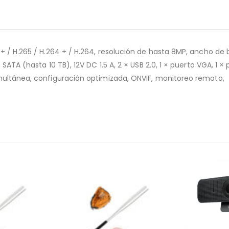
 + / H.265 / H.264 + / H.264, resolución de hasta 8MP, ancho de
SATA (hasta 10 TB), 12V DC 1.5 A, 2 × USB 2.0, 1 × puerto VGA, 1 ×
multánea, configuración optimizada, ONVIF, monitoreo remoto,