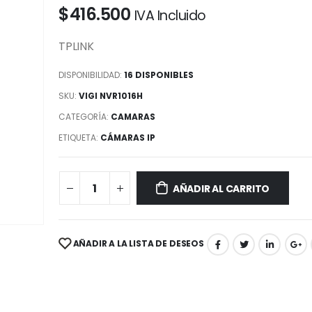
$
416.500
IVA Incluido
TPLINK
DISPONIBILIDAD:
16 DISPONIBLES
SKU:
VIGI NVR1016H
CATEGORÍA:
CAMARAS
ETIQUETA:
CÁMARAS IP
AÑADIR AL CARRITO
AÑADIR A LA LISTA DE DESEOS