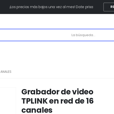
¡Los precios más bajos una vez al mes! Date prisa
R
CANALES
Grabador de video
TPLINK en red de 16
canales