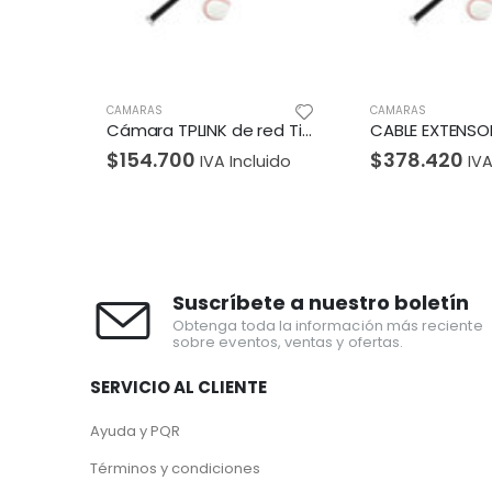
CAMARAS
CAMARAS
Cámara TPLINK de red Tipo Turret de 3MP
CABLE EXTENSOR Logitech Corporativo Para Conference Group De 10 Metros Aumenta La Distancia Entre El Hub y La Cámara o Sistema Principal de Audio Garantía 2Años-NEGRO
$
378.420
$
165.41
A Incluido
IVA Incluido
Suscríbete a nuestro boletín
Obtenga toda la información más reciente
sobre eventos, ventas y ofertas.
SERVICIO AL CLIENTE
Ayuda y PQR
Términos y condiciones