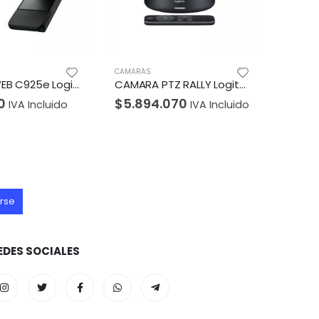
AS
CAMARAS
CAMARA PTZ RALLY Logitech Corporativo Ultra-HD Hasta 4K Zoom 15X HD USB 3.0 Compatible Win-Mac Tecnología RightSense Enfoque Automático Garantía 2Años-NEGRO
Cámara TPLINK de red Tipo Turret de 3MP
894.070
$
163.030
IVA Incluido
IVA Incluido
EDES SOCIALES