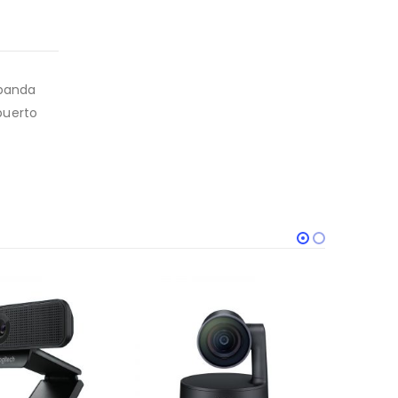
 banda
 puerto