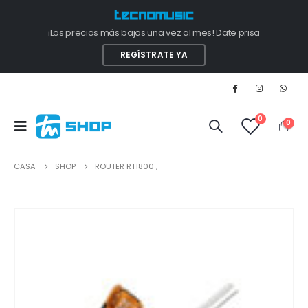
¡Los precios más bajos una vez al mes! Date prisa
REGÍSTRATE YA
0
0
CASA
SHOP
ROUTER RT1800 ,