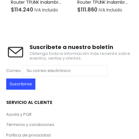
Router TPLINK Inalambrico doble banda AC 1200 Dual Band 4 Antenas externas.
Router TPLINK Inalambrico Doble banda AC 750 Dual Band 3 Antenas externas.
40
$
111.860
$
96.390
IVA Incluido
IVA Incluido
I
Suscríbete a nuestro boletín
Obtenga toda la información más reciente sobre
eventos, ventas y ofertas.
Correo:
SERVICIO AL CLIENTE
Ayuda y PQR
Términos y condiciones
Política de privacidad