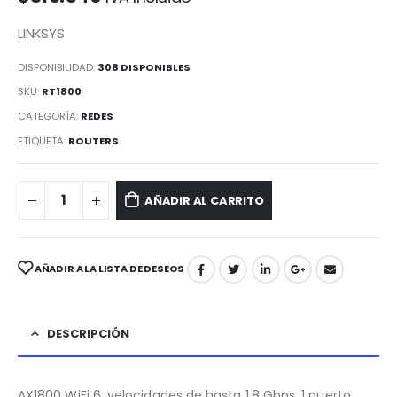
LINKSYS
DISPONIBILIDAD:
308 DISPONIBLES
SKU:
RT1800
CATEGORÍA:
REDES
ETIQUETA:
ROUTERS
AÑADIR AL CARRITO
AÑADIR A LA LISTA DE DESEOS
DESCRIPCIÓN
AX1800 WiFi 6, velocidades de hasta 1.8 Gbps ,1 puerto