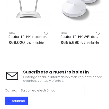
REDES
REDES
Router TPLINK inalambrico 300Mbps, 2 antenas externas
Router TPLINK WIFI de malla Doble banda AC1300 Gigabit Pack por 2 Unidad
$
655.690
$
215.390
cluido
IVA Incluido
IVA Incl
Suscríbete a nuestro boletín
Obtenga toda la información más reciente sobre
eventos, ventas y ofertas.
Correo: