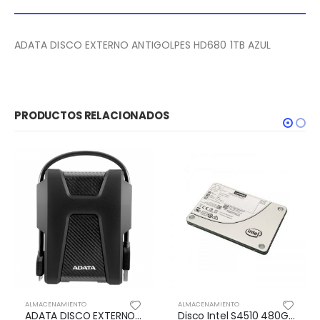
ADATA DISCO EXTERNO ANTIGOLPES HD680 1TB AZUL
PRODUCTOS RELACIONADOS
CENAMIENTO
ALMACENAMIENTO
ALMACEN
ADATA DISCO EXTERNO ANTIGOLPES HD680 2TB NEGRO
Disco Intel S4510 480GB 2.5 Entry SATA 6Gb Hot Swap SSD – SR250 – SR530 – SR550 – SR570 – SR590