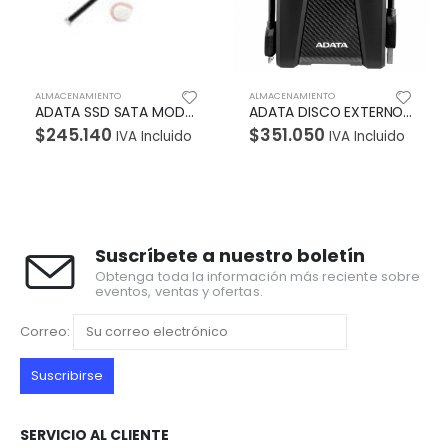
ALMACENAMIENTO
ALMACENAMIENTO
ADATA DISCO EXTERNO ANTIGOLPES HD680 2TB NEGRO
ADATA DISCO EXTERNO ANTIGOLPES HD680 1TB AZUL
$
351.050
$
249.900
IVA Incluido
IVA Incluido
Suscríbete a nuestro boletín
Obtenga toda la información más reciente sobre
eventos, ventas y ofertas.
Correo:
SERVICIO AL CLIENTE