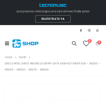
¡Los precios más bajos una vez al mes! Date prisa
REGÍSTRATE YA
0
0
CASA
SHOP
DISCO INTEL S4510 480GB 2.5 ENTRY SATA 6GB HOT SWAP SSD – SR250 –
SR530 – SR550 – SR570 – SR590