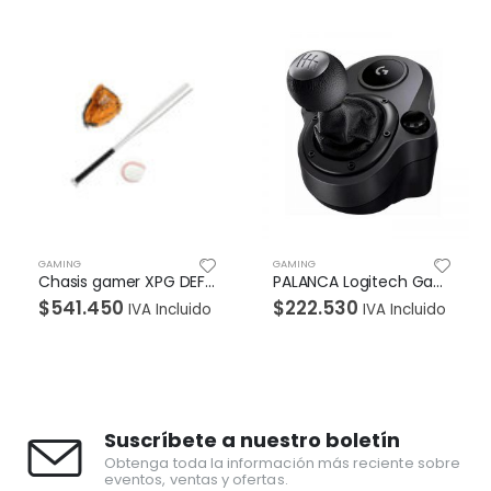
GAMING
GAMING
PALANCA Logitech Gaming Para Cambio De Velocidades USB Para Timón G29 y G920 Compatible Play/XBOX/PC Garantía 2Años-NEGRO
MOUSE G305 LIGHTSPEED Logitech Gaming Inalámbrico Receptor USB 12000DPI Compatible Win-Mac Sensor HERO 6Botones Programables Garantía 2Años-NEGRO
$
222.530
$
157.080
IVA Incluido
IVA Incluido
Suscríbete a nuestro boletín
Obtenga toda la información más reciente sobre
eventos, ventas y ofertas.