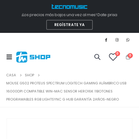
¡Los precios más bajos una vez al mes! Date prisa
REGÍSTRATE YA
0
0
CASA
SHOP
MOUSE G502 PROTEUS SPECTRUM LOGITECH GAMING ALÁMBRICO USB
16000DPI COMPATIBLE WIN-MAC SENSOR HERO16K 11BOTONES
PROGRAMABLES RGB LIGHTSYNC G HUB GARANTÍA 2AÑOS-NEGRO