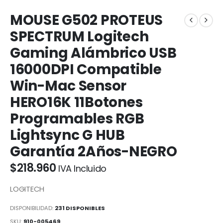
MOUSE G502 PROTEUS
SPECTRUM Logitech
Gaming Alámbrico USB
16000DPI Compatible
Win-Mac Sensor
HERO16K 11Botones
Programables RGB
Lightsync G HUB
Garantía 2Años-NEGRO
$
218.960
IVA Incluido
LOGITECH
DISPONIBILIDAD:
231 DISPONIBLES
SKU:
910-005469