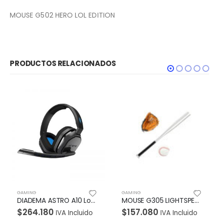
MOUSE G502 HERO LOL EDITION
PRODUCTOS RELACIONADOS
GAMING
GAMING
DIADEMA ASTRO A10 Logitech Gaming Alámbrica Plug3.5mm/USB PlayStation 4 Micrófono Cancela ruido Cable 2Metros Garantía 1Año-NEGRA-AZUL
MOUSE G305 LIGHTSPEED Logitech Gaming Inalámbrico Receptor USB 12000DPI Compatible Win-Mac Sensor HERO 6Botones Programables Garantía 2Años-NEGRO
$
264.180
$
157.080
IVA Incluido
IVA Incluido