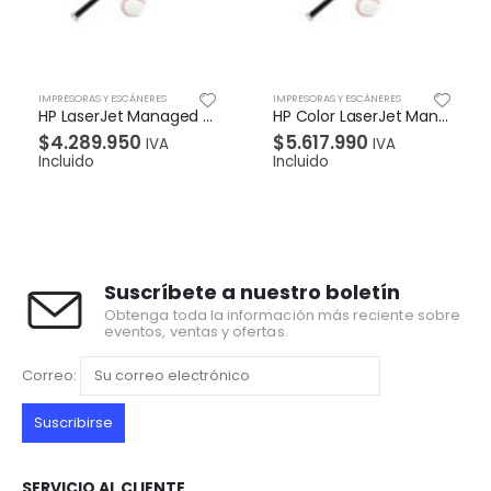
ES
IMPRESORAS Y ESCÁNERES
IMPRESORAS Y ESCÁNERES
HP LaserJet Managed MFP E42540f
HP Color LaserJet Managed MFP E47528f
$
5.617.990
$
3.907.960
VA
IVA
IVA
Incluido
Incluido
Suscríbete a nuestro boletín
Obtenga toda la información más reciente sobre
eventos, ventas y ofertas.
Correo:
SERVICIO AL CLIENTE