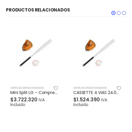
PRODUCTOS RELACIONADOS
AIRES ACONDICIONADOS
AIRES ACONDICIONADOS
CASSETTE 4 VIAS 24.000 BTU
Mini Split LG ARTCOOL – Compresor DUAL Inverter CERTIFICADO RETIQ – Refrigerante R-410A / 220v – Ahorro de energía hasta 70% – Ultra bajo nivel de ruido (20 dB) Enfriamiento 1.7 veces más rápido. Gold Fin. Sistema purificador de aire. Sistema de auto limpieza. Protección de voltaje. Smart ThinQ. Smart Diagnosis. Garantía 10 años en el compresor NU
$
1.524.390
$
3.727.080
IVA
IVA
Incluido
Incluido