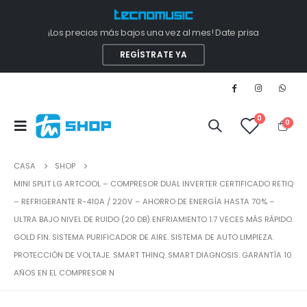
¡Los precios más bajos una vez al mes! Date prisa
REGÍSTRATE YA
0
0
CASA
SHOP
MINI SPLIT LG ARTCOOL – COMPRESOR DUAL INVERTER CERTIFICADO RETIQ
– REFRIGERANTE R-410A / 220V – AHORRO DE ENERGÍA HASTA 70% –
ULTRA BAJO NIVEL DE RUIDO (20 DB) ENFRIAMIENTO 1.7 VECES MÁS RÁPIDO.
GOLD FIN. SISTEMA PURIFICADOR DE AIRE. SISTEMA DE AUTO LIMPIEZA.
PROTECCIÓN DE VOLTAJE. SMART THINQ. SMART DIAGNOSIS. GARANTÍA 10
AÑOS EN EL COMPRESOR N