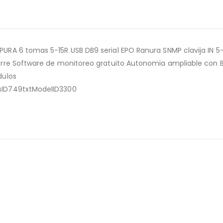
RA 6 tomas 5-15R USB DB9 serial EPO Ranura SNMP clavija IN 5-
orre Software de monitoreo gratuito Autonomia ampliable con
dulos
sID749txtModelID3300