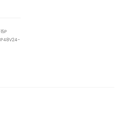
15P
 BP48V24-