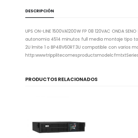
DESCRIPCIÓN
UPS ON-LINE 1500VA1200W FP 08 120VAC ONDA SENO PU
autonomia 4514 minutos full media montaje tipo t
2U lmite 1 o BP48V60RT3U compatible con varios m
http:wwwtripplitecomesproductsmodelcfmtxtSerie
PRODUCTOS RELACIONADOS