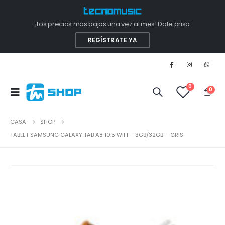
¡Los precios más bajos una vez al mes! Date prisa
REGÍSTRATE YA
0
0
CASA
SHOP
TABLET SAMSUNG GALAXY TAB A8 10.5 WIFI – 3GB/32GB – GRIS