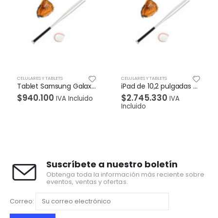
TS
CELULARES Y TABLETS
CELULARES Y TABLETS
Tablet Samsung Galaxy Tab A8 10.5 LTE – 4GB/64GB – Gris
iPad de 10,2 pulgadas y 256 GB con Wi-Fi – Plata
$
2.745.330
$
597.380
VA Incluido
IVA
IVA
Incluido
Suscríbete a nuestro boletín
Obtenga toda la información más reciente sobre
eventos, ventas y ofertas.
Correo: