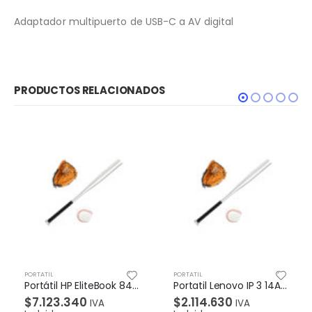
Adaptador multipuerto de USB-C a AV digital
PRODUCTOS RELACIONADOS
PORTATIL
PORTATIL
POR
Portátil HP EliteBook 840 G8 Intel Core i7-1165G7, W10 Pro 64, IPS 14” FHD, 16GB, SSD 512GB, Garantía 1/1/0
Portatil Lenovo IP 3 14ADA05 AMD Athlon 3050U 14″ Pulgadas Memoria 4GB Disco Duro 1TB Windows 10H Gris Platino
$
7.123.340
$
2.114.630
$
IVA
IVA