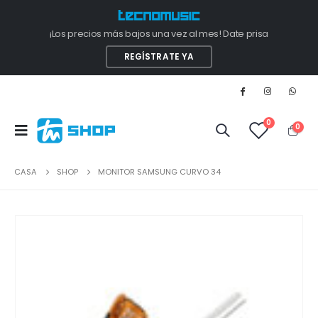
¡Los precios más bajos una vez al mes! Date prisa
REGÍSTRATE YA
0
0
CASA
SHOP
MONITOR SAMSUNG CURVO 34