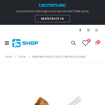
¡Los precios más bajos una vez al mes! Date prisa
REGÍSTRATE YA
0
0
CASA
SHOP
MEMORIA ADATA USB 3.1 METALICA 64GB