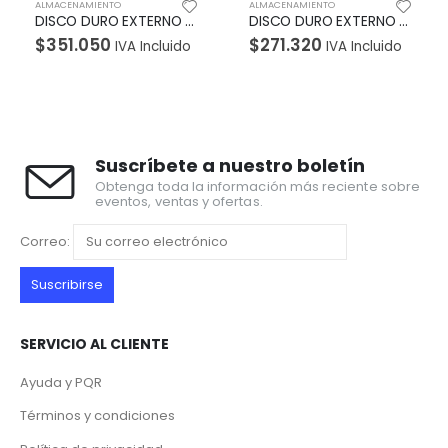
CENAMIENTO
ALMACENAMIENTO
ALMACEN
DISCO DURO EXTERNO ADATA HD720 SUPER ANTISHOCK 2TB VERDE
DISCO DURO EXTERNO ADATA HD720 SUPER ANTISHOCK 1TB VERDE
51.050
$
271.320
$
353
IVA Incluido
IVA Incluido
Suscríbete a nuestro boletín
Obtenga toda la información más reciente sobre
eventos, ventas y ofertas.
Correo:
SERVICIO AL CLIENTE
Ayuda y PQR
Términos y condiciones