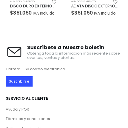
CENAMIENTO
ALMACENAMIENTO
ALMACEN
DISCO DURO EXTERNO ADATA HD720 SUPER ANTISHOCK 2TB VERDE
ADATA DISCO EXTERNO ANTIGOLPES/SALPICADURAS HD330 2TB AZUL
51.050
$
351.050
$
353
IVA Incluido
IVA Incluido
Suscríbete a nuestro boletín
Obtenga toda la información más reciente sobre
eventos, ventas y ofertas.
Correo:
SERVICIO AL CLIENTE
Ayuda y PQR
Términos y condiciones