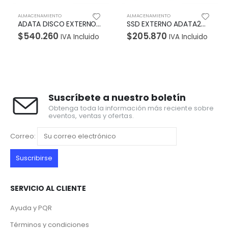
ALMACENAMIENTO
ALMACENAMIENTO
ADATA DISCO EXTERNO ANTIGOLPES HD650 4TB NEGRO
SSD EXTERNO ADATA240GB ANTIGOLPES SD600 240GB AZUL
$
205.870
$
268.940
Incluido
IVA Incluido
IVA Inc
Suscríbete a nuestro boletín
Obtenga toda la información más reciente sobre
eventos, ventas y ofertas.
Correo:
SERVICIO AL CLIENTE
Ayuda y PQR
Términos y condiciones