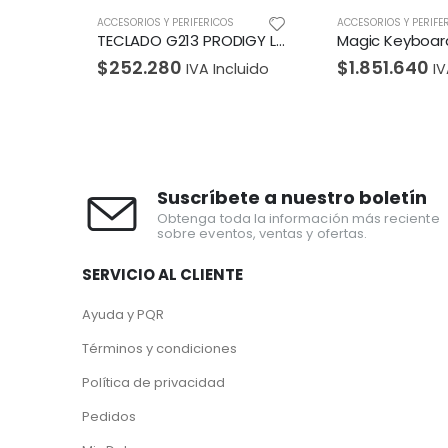
ACCESORIOS Y PERIFERICOS
ACCESORIOS Y PERIFE
Teclado Slimstar 230, Black
TECLADO G213 PRODIGY Logitech Gaming Ingles Alámbrico USB Compatible Win RGB Lightsync Antiderrames Reposamuñecas Garantía 2Años-NEGRO
$
252.280
$
1.851.640
ido
IVA Incluido
IV
Suscríbete a nuestro boletín
Obtenga toda la información más reciente
sobre eventos, ventas y ofertas.
SERVICIO AL CLIENTE
Ayuda y PQR
Términos y condiciones
Política de privacidad
Pedidos