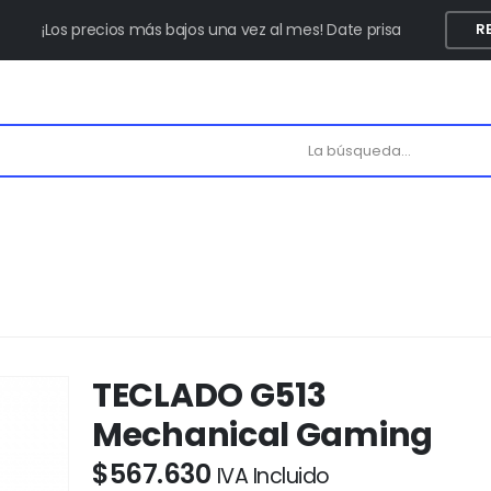
¡Los precios más bajos una vez al mes! Date prisa
R
TECLADO G513
Mechanical Gaming
$
567.630
IVA Incluido