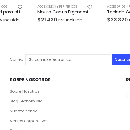
RICOS
ACCESORIOS Y PERIFERICOS
ACCESORIOS Y 
Magic Keyboard para el iPad Pro de 11 pulgadas (3.ª generación) y iPad Air (4.ª generación) – Negro
Mouse Genius Ergonomico DX-150X USB Azul
$
21.420
$
33.320
A Incluido
IVA Incluido
Correo:
SOBRE NOSOTROS
R
Sobre Nosotros
Blog Tecnomusic
Nuestra tienda
Ventas corporativas