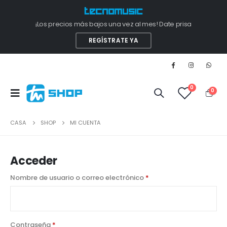
¡Los precios más bajos una vez al mes! Date prisa
REGÍSTRATE YA
0
0
CASA
SHOP
MI CUENTA
Acceder
Nombre de usuario o correo electrónico
*
Contraseña
*