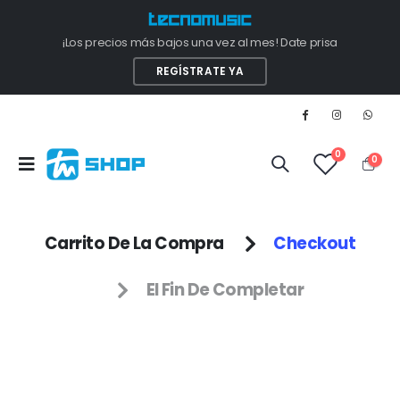
¡Los precios más bajos una vez al mes! Date prisa
REGÍSTRATE YA
0
0
Carrito De La Compra
Checkout
El Fin De Completar