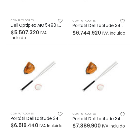
COMPUTADORES
COMPUTADORES
Dell Optiplex AIO 5490 Intel Core i5-10500T de décima generación (6 núcleos, caché de 12 MB, 2,3 GHz a 3,8 GHz, 35 W), 8GB, 1x8GB, memoria DDR4 no ECC, Unidad de disco duro SATA de 1 TB a 7200 rpm de 2,5 pulgadas, Windows 10 Pro Inglés, francés, español, 23,8 FHD 1920 x 1080 IPS antirreflejo no táctil, cámara, UMA, fuente de alimentación de bronce
Portátil Dell Latitude 3420 Intel Core i7-1165G7 (4 Core, 12M Cache, base 2.8 GHz, up to 4.7 GHz), Memoria 16GB, 2x8GB, DDR4 Non-ECC, Unidad de estado sólido M.2 512GB PCIe NVMe Class 35 Solid State Drive, NVIDIA GeForce y MX450 (2 GB DDR5), Windows 10 Pro (Includes Windows 11 Pro License) Inglés, francés, español, Pantalla 14 FHD (1920 x 1080) AG
$
5.507.320
$
6.744.920
IVA
IVA Incluido
Incluido
COMPUTADORES
COMPUTADORES
Portátil Dell Latitude 3420 Intel Core i7-1165G7 (4 Core, 12M Cache, base 2.8 GHz, up to 4.7 GHz), Memoria 16 GB, 2×8 GB, DDR4 sin ECC, Unidad de estado sólido M.2 512GB PCIe NVMe Class 35 Solid State Drive, Disco Duro SATA de 2.5 1TB 5400RPM, NVIDIA GeForce y MX450 (2 GB DDR5), Windows 10 Pro (Includes Windows 11 Pro License) Inglés, francés, esp
Portátil Dell Latitude 3420 Intel Core i7-1165G7 (4 Core, 12M Cache, base 2.8 GHz, up to 4.7 GHz), Memoria 16GB, 2x8GB, DDR4 Non-ECC, Unidad de estado sólido M.2 1TB PCIe NVMe Class 40 Solid State Drive, NVIDIA GeForce y MX450 (2 GB DDR5), Windows 10 Pro (Includes Windows 11 Pro License) Inglés, francés, español, Pantalla 14 FHD (1920 x 1080) AG n
$
6.516.440
$
7.389.900
IVA Incluido
IVA Incluido