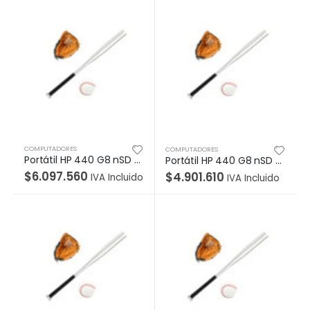
COMPUTADORES
COMPUTADORES
Portátil HP 440 G8 nSD (sin lector de tarjeta SD), Core i7-1165G7, W10 Pro 64, LED 14″ HD, 16GB, SSD 512GB, Garantía 1/1/0
Portátil HP 440 G8 nSD (sin lector de tarjeta SD), Core i5-1135G7, W10 Pro 64, LED 14″ HD, 8GB, SSD 512GB, Garantía 1/1/0
$
6.097.560
$
4.901.610
IVA Incluido
IVA Incluido