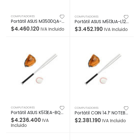
COMPUTADORES
COMPUTADORES
Portátil ASUS M3500QA-L1224 AMD Ryzen™ 7 5800H, 15.6″» FHD OLED, 16GB, 512 SSD, Without OS, Color Quiet Blue.
Portátil ASUS M513UA-L1269 AMD Ryzen™ 5 5500U, 15.6″» FHD OLED, 8GB, 512 SSD,Sistema Operativo Without, Indie Black.
$
4.460.120
$
3.452.190
IVA Incluido
IVA Incluido
COMPUTADORES
COMPUTADORES
Portátil ASUS K513EA-BQ2213 Intel® Core™ i7-1165G7 ,15.6″» FHD, 8GB, 512 SSD,Sistema Operativo Endless, Indie Black.
Portátil COIN 14.1″ NOTEBOOK PC 8+256GB WIN HOME 11, Pantalla 14,1″, 1366*768 TN Intel Core i5 8259U
$
4.236.400
$
2.381.190
IVA
IVA Incluido
Incluido