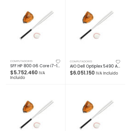
COMPUTADORES
COMPUTADORES
SFF HP 800 G6 Core i7-10700 , W10 Pro 64 , 8GB 512GB
AIO Dell Optiplex 5490 Altura Ajustable 23.8 Intel Core i5- 10500T (6-Core, 12MB Cache, 2. 3GHz to 3.8GHz, 35W), memoria DDR4 sin ECC de 8 GB (1×8 GB), Unidad de estado sólido M.2 2230 de 256 GB PCIe NVMe Clase 35, 23,8 FHD 1920×1080 W VA no táctil antirreflejo, cámara a, UMA, fuente de alimentación de bronce, Windows 10 Pro Inglés, francés, espa
$
5.752.460
$
6.051.150
IVA
IVA Incluido
Incluido