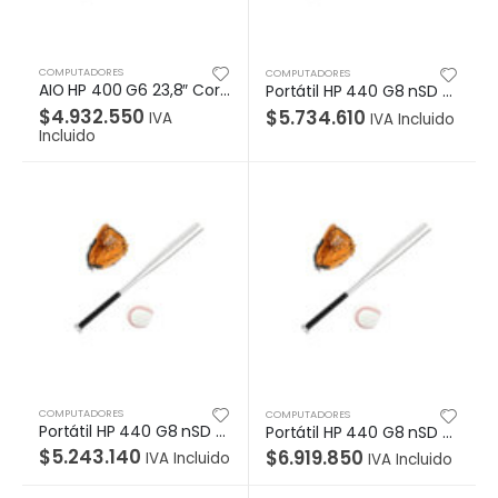
COMPUTADORES
COMPUTADORES
AIO HP 400 G6 23,8″ Core i5-10500 W10 Pro 64 , 8GB, 512 Garantia 1-1-1
Portátil HP 440 G8 nSD (sin lector de tarjeta SD), Core i7-1165G7, W10 Pro 64, LED 14″ HD, 8GB, SSD 512GB, Garantía 1/1/0
$
4.932.550
$
5.734.610
IVA
IVA Incluido
Incluido
COMPUTADORES
COMPUTADORES
Portátil HP 440 G8 nSD (sin lector de tarjeta SD), Core i5-1135G7, W10 Pro 64, LED 14″ HD, 16GB, SSD 512GB, Garantía 1/1/0
Portátil HP 440 G8 nSD (sin lector de tarjeta SD), Core i7-1165G7, W10 Pro 64, LED 14″ HD, 32GB, SSD 1TB, Garantía 1/1/0
$
5.243.140
$
6.919.850
IVA Incluido
IVA Incluido