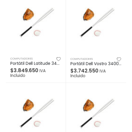
COMPUTADORES
COMPUTADORES
Portátil Dell Latitude 3420 Intel i5-1135G7 (4 núcleos, caché de 8 M, 2,4 GHz base, hasta 4,2 GHz), 8GB, 1X8GB 3200MHz DDR4 sin ECC, SSD PCIe C35 M.2 2230 de 256 GB, Windows 10 Pro (incluye licencia de Windows 11 Pro) Inglés, francés, español, 14″ HD (1366 x 768) AG no táctil, 220 nits, cámara y micrófono, compatible con WLAN, Intel Dual Band Wi-Fi
Portátil Dell Vostro 3400 Intel i5-1135G7 (caché de 8 MB, hasta 4,2 GHz), 8GB, 8GBx1, DDR4, 2666MHz, Unidad de disco duro de 1 TB, 5,4 K, 2,5″, Windows 10 Pro (incluye licencia de Windows 11 Pro) Inglés, francés, español, Pantalla de borde estrecho no táctil HD (1366 x 768) antirreflejo con retroiluminación LED de 14″, Wi-Fi 802.11ac 1×1 y Bluetoot
$
3.849.650
$
3.742.550
IVA
IVA
Incluido
Incluido