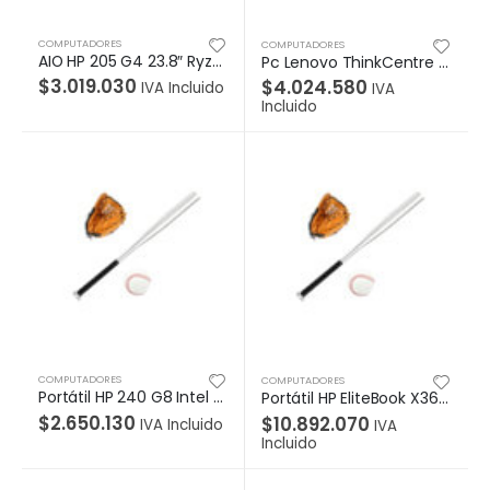
COMPUTADORES
COMPUTADORES
AIO HP 205 G4 23.8″ Ryzen3-3250U W10 Pro 64 , 8GB, 1TB Garantia 1-1-1
Pc Lenovo ThinkCentre M60e Tiny, Intel core i5-1035G1, 8gb, 1 TB SATA, Windows 10 Pro, 1 Year Onsite
$
3.019.030
$
4.024.580
IVA Incluido
IVA
Incluido
COMPUTADORES
COMPUTADORES
Portátil HP 240 G8 Intel Core i3-1115G4, W11 Pro 64, LCD 14” HD, 8GB, SSD 256GB, Garantía 1/1/0
Portátil HP EliteBook X360 1040 G8, Intel Core i7-1165G7, W11 Pro 64 DG Win 10, IPS TÁCTIL 14″ FHD, 32GB, SSD 1TB, incluye PEN Wacom, Garantía 1/1/0
$
2.650.130
$
10.892.070
IVA Incluido
IVA
Incluido