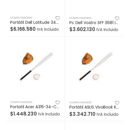
COMPUTADORES
COMPUTADORES
Portátil Dell Latitude 3420 Intel Core i5-1135G7 (4 Core, 8M cache, base 2.4GHz, up to 4.2GHz), Memoria 16GB, 2x8GB, DDR4 Non-ECC, M.2 1TB PCIe NVMe Class 40 Solid State Drive, 14 FHD (1920 x 1080) AG Non-Touch, 250nits, Camera w/shutter & Microphone, WLAN Capable, Windows 10 Pro (Includes Windows 11 Pro License) English, French, Spanish, Intel Du
Pc Dell Vostro SFF 3681 i5-10400 processor(6-Core, 12M Cache, 2.9GHz to 4.3GHz), 8GB, 1x8GB, DDR4, 2666MHz, Disco 3.5inch 1TB 7200 rpm SATA Hard Drive, Sin unidad óptica, Windows 10 Pro (Includes Windows 11 Pro License) English, French, Spanish, Wi-Fi 802.11ac 1×1 y Bluetooth, 1 año de servicio de hardware con OnSite
$
6.166.580
$
3.602.130
IVA Incluido
IVA Incluido
COMPUTADORES
COMPUTADORES
Portatil Acer A315-34-C7N6 HD Celeron ICDN 4020 14 4B/128SSD/Windows 10 home color Black
Portátil ASUS VivoBook K513EA-BQ1796 Intel® Core™ i5-1135G7,15 FHD, 8GB, 512 SSD, Sistema Operativo Endless, Lector de Huella,Transparent Silver
$
1.448.230
$
3.342.710
IVA Incluido
IVA Incluido