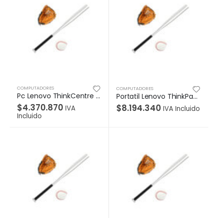
COMPUTADORES
COMPUTADORES
Pc Lenovo ThinkCentre M75s Gen 2 | AMD Ryzen 7 Pro-4750G| RAM: 8GB DDR4 3200MHz| Disco: 1TB HDD 3.5″ SATA 7200RPM + 128GB SSD M.2| Slim DVD|Windows 10 Pro 64 |Garantía: 3 Años On Site.
Portatil Lenovo ThinkPad X13 Gen 2 Intel Core i7-1165G7 RAM 16GB DDR4 4266MHz Soldada En Board crecimiento: NO Sockets | 1TB SSD M.2 | Pantalla 13.0” WUXGA(1920×1200) Windows 10 Pro 64 3 Años OnSite + ADP
$
4.370.870
$
8.194.340
IVA
IVA Incluido
Incluido