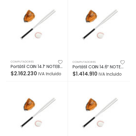
COMPUTADORES
COMPUTADORES
Portátil COIN 14.1″ NOTEBOOK PC 4+256GB WIN HOME 11, Pantalla 14″, 1366*768 TN Intel Core i3 10110U
Portátil COIN 14.6″ NOTEBOOK PC 4+256GB WIN HOME 11, Pantalla 14,6″, 1366*768 TN Intel Celeron N 4020,
$
2.162.230
$
1.414.910
IVA Incluido
IVA Incluido