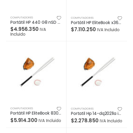
COMPUTADORES
COMPUTADORES
Portátil HP 440 G8 nSD (sin lector de tarjeta SD), Core i5-1135G7, W10 Pro 64, LED 14″ HD, 8GB, SSD 256GB, Garantía 1/1/0
Portátil HP EliteBook x360 830 G8 Intel Core i5-1145G7, W10 Pro64, IPS TÁCTIL 13.3” FHD, 8GB, SSD 512GB, Garantía 1/1/0
$
4.956.350
$
7.110.250
IVA
IVA Incluido
Incluido
COMPUTADORES
COMPUTADORES
Portátil HP EliteBook 830 G8 Intel Core i5-1135G7, W10 Pro64, 13.3” FHD, 8GB, SSD 512GB, Garantía 1/1/0
Portatil Hp 14-dq2021la i3-1115G4|4GB – DDR4|256GB SSD|15 HD|NO TOUCH|UMA|Natural Silver ACD|FF|W10 SLEM|Lector Huella
$
5.914.300
$
2.278.850
IVA Incluido
IVA Incluido