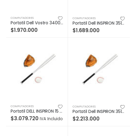
COMPUTADORES
COMPUTADORES
Portatil Dell Vostro 3400, Intel Core i5-1135G7 Processor (8MB Cache, up to 4.2 GHz), 4GB, 4Gx1, DDR4, 3200MHz_2666MHz Ach, 1TB 5.4K HDD 2.5″, 14.0-inch HD (1366 x 768) Anti-glare LED Backlight Non-touch Narrow Border Display, Ubuntu Linux 20.04, 802.11ac 1×1 WiFi and Bluetooth, 1 año de servicio de hardware con OnSite
Portatil Dell INSPIRON 3511 Intel Core I3 1005G1 15,6″ Pulgadas Disco Duro 1 TB Memoria 4 GB Ubuntu Linux Black
$
1.970.000
$
1.689.000
COMPUTADORES
COMPUTADORES
Portatil DELL INSPIRON 15 3511 Intel Core I5 1135G7 / 8GB / 256 SSD 15,6″ FHD Ubuntu Linux 20.04, Black
Portatil Dell INSPIRON 3511 Intel Core I3 1115G4 15,6″ Pulgadas SSD 256 Memoria 4 GB Windows 11 Home, Silver
$
3.079.720
$
2.213.000
IVA Incluido