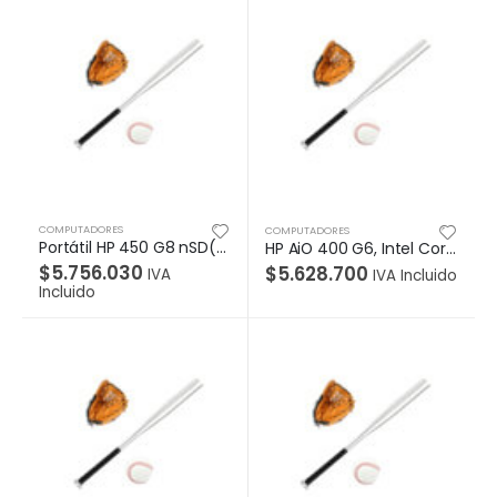
COMPUTADORES
COMPUTADORES
Portátil HP 450 G8 nSD(sin lector de tarjeta SD),, Core i7-1165G7, W10 Pro 64, LED 15.6″ HD, 16GB, SSD 512GB, Garantía 1/1/0
HP AiO 400 G6, Intel Core i7-10700, 8 núcleos 16 hilos 2.90GHz hasta 4.80GHz con frecuencia turbo, Windows® 10 Pro 64bit,LCD delgada de 23.8″ FHD, de 250 nits, con retroiluminación LED y Base de altura ajustable, Gráficos integrados Intel® UHD, RAM 8GB (1x8GB) DDR4 2933, soporta hasta 64Gb en 2 slots SODIMM, SSD 512GB M.2 2280 PCIe, DVD, Teclado HP
$
5.756.030
$
5.628.700
IVA
IVA Incluido
Incluido