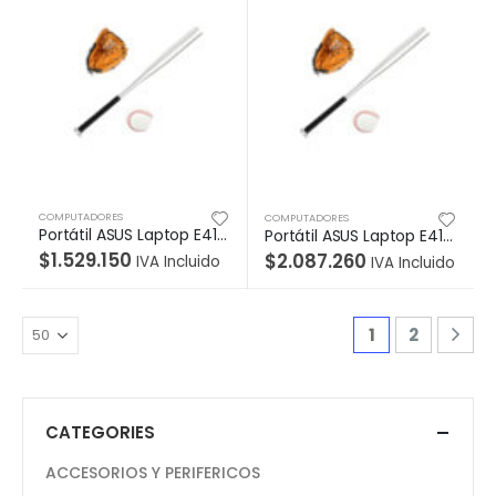
COMPUTADORES
COMPUTADORES
Portátil ASUS Laptop E410MA-BV1258 Intel® Celeron® N4020, 14, 4GB, 256 SSD ,SO Endless, Sin Unidad Óptica, Peacock Blue.
Portátil ASUS Laptop E410MA-BV1248TS Intel® Celeron® N4020 , 14, 4GB, 128 SSD ,Sistema Operativo W10 home, Sin Unidad Óptica, Peacock Blue.
$
1.529.150
$
2.087.260
IVA Incluido
IVA Incluido
1
2
CATEGORIES
ACCESORIOS Y PERIFERICOS