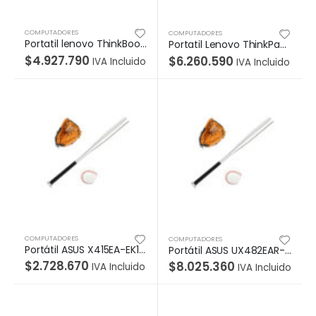
COMPUTADORES
COMPUTADORES
Portatil lenovo ThinkBook 14 G2 ITL, Intel Core i5-1135G7), 14″ 8GB, 512 SSD, WIN10P 1Y CarryIn
Portatil Lenovo ThinkPad E14 Gen 2, Intel Core i7-1165G7, 14″ 16GB, 512GB SSD, W10 Pro, 3Y Onsite
$
4.927.790
$
6.260.590
IVA Incluido
IVA Incluido
COMPUTADORES
COMPUTADORES
Portátil ASUS X415EA-EK1183 Intel® Core™ i5-1135G7, 14″» FHD, 4GB, 256 SSD,Sistema Operativo Endless,Transparent Silver.
Portátil ASUS UX482EAR-HY378W Intel® Core™ i7-1195G7, 14″» FHD Touch screen, 16GB, 512 SSD, W11 Home, Color Celestial Blue.
$
2.728.670
$
8.025.360
IVA Incluido
IVA Incluido