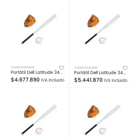
COMPUTADORES
COMPUTADORES
Portátil Dell Latitude 3420 Intel Core i5-1135G7 (4 Core, 8M cache, base 2.4GHz, up to 4.2GHz), Memoria 8GB, 1x8GB, DDR4 Non-ECC, M.2 512GB PCIe NVMe Class 35 Solid State Drive, Windows 10 Pro (Includes Windows 11 Pro License) English, French, Spanish, Pantalla 14 FHD (1920 x 1080) AG Non-Touch, 250nits, Camera w/shutter & Microphone, WLAN Capable
Portátil Dell Latitude 3420 i5-1135G7 (4 núcleos, caché de 8 M, base de 2,4 GHz, hasta 4,2 GHz), Memoria 16 GB, 2×8 GB, DDR4 sin ECC, Unidad de estado sólido M.2 512GB PCIe NVMe Class 35 Solid State Drive, NVIDIA GeForce y MX450 (2 GB DDR5), Windows 10 Pro (Includes Windows 11 Pro License) Inglés, francés, español, Pantalla 14 FHD (1920 x 1080) AG
$
4.677.890
$
5.441.870
IVA Incluido
IVA Incluido