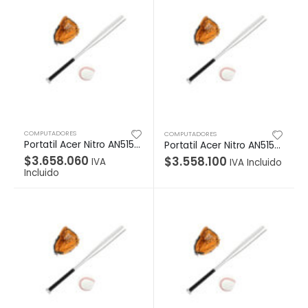
COMPUTADORES
COMPUTADORES
Portatil Acer Nitro AN515-55-576D FHD 144Hz Ci5 10300H 15,6″ 12GB/512SSD/ Nvidia geforce GTX 1650 4GB GDDR6 Linux color Black
Portatil Acer Nitro AN515-55-52AL FHD Ci5 10300H 15,6″ 8GB/512SSD/Nividia geforce GTX 1650 4GB GDDR6 Linux color Black
$
3.658.060
$
3.558.100
IVA
IVA Incluido
Incluido