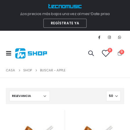
¡Los precios más bajos una vez al mes! Date prisa
REGÍSTRATE YA
0
0
CASA
SHOP
BUSCAR - APPLE