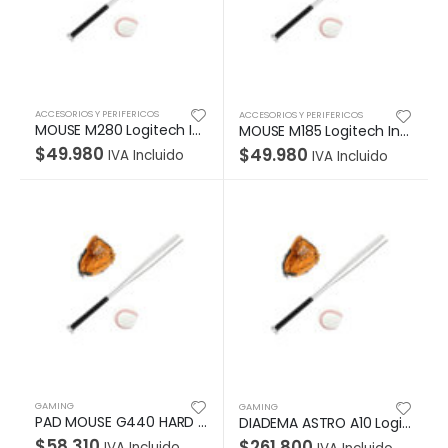
ACCESORIOS Y PERIFERICOS
ACCESORIOS Y PERIFERICOS
MOUSE M280 Logitech Inalámbrico Receptor USB Compatible Win-Mac-Unifying Duración Batería Hasta 18 Meses Garantía 1Año-NEGRO
MOUSE M185 Logitech Inalámbrico Receptor USB Compatible Win-Mac Duración Batería Hasta 12 Meses Garantía 3Años-AZUL
$
49.980
$
49.980
IVA Incluido
IVA Incluido
GAMING
GAMING
PAD MOUSE G440 HARD Logitech Gaming Tamaño Mediano 28CMX34CM Textura Rígida Base Goma Multicapa Alta Velocidad Garantía 1Año-NEGRO
DIADEMA ASTRO A10 Logitech Gaming Alámbrica Plug3.5mm/USB Xbox Micrófono Cancela ruido Cable 2Metros Garantía 1Año-NEGRA-VERDE
$
58.310
$
261.800
IVA Incluido