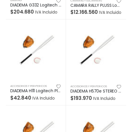
GAMING
CAMARAS Y ESCANNERS
DIADEMA G332 Logitech Gaming Plug 3.5mm Sonido Estéreo Multiplataforma Control de Mute Cable 2Metros Garantía 2Años-NEGRO-NARANJA
CAMARA RALLY PLUSS Logitech Corporativo USB 3.0 Ultra-HD Hasta 4K Compatible Win-Mac Display Hub X2 Parlante X2 Micrófono X2 Control Remoto Garantía 2Años-NEGRO
$
204.680
$
12.166.560
IVA Incluido
IVA Incluido
ACCESORIOS Y PERIFERICOS
ACCESORIOS Y PERIFERICOS
DIADEMA H111 Logitech Plug 3.5MM Compatible PC-Cell-Tablet Estéreo Micrófono Giratorio 180° Cable 2.35Metros Garantía 1Año-SILVER
DIADEMA H570e STEREO Logitech Corporativo Biaural Alámbrico USB Compatible Win-Mac Micrófono Suspensión Ruido Cable Plano Con Controles Garantía 2Años-NEGRO
$
42.840
$
193.970
IVA Incluido
IVA Incluido