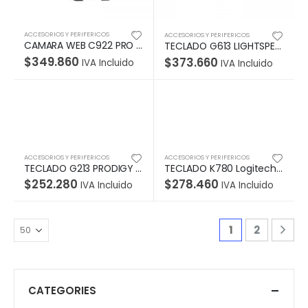
ACCESORIOS Y PERIFERICOS
ACCESORIOS Y PERIFERICOS
CAMARA WEB C922 PRO STREAM Logitech Gaming USB FULL HD 1080 Compatible Win-Mac 2 Micrófonos Incorporado Audio Estéreo Garantía 2Años-NEGRO
TECLADO G613 LIGHTSPEED Logitech Gaming Ingles Bluetooth Mecánico Compatible Win RGB Lightsync G HUB MultiDispositivo Reposamuñecas Garantía 2Años-NEGRO
$
349.860
$
373.660
IVA Incluido
IVA Incluido
ACCESORIOS Y PERIFERICOS
ACCESORIOS Y PERIFERICOS
TECLADO G213 PRODIGY Logitech Gaming Ingles Alámbrico USB Compatible Win RGB Lightsync Antiderrames Reposamuñecas Garantía 2Años-NEGRO
TECLADO K780 Logitech Español Bluetooth/Wireless Receptor USB Compatible Win-Mac-Android-Unifying MultiDispositivo FLOW Soporte Garantía 2años-NEGRO
$
252.280
$
278.460
IVA Incluido
IVA Incluido
1
2
CATEGORIES