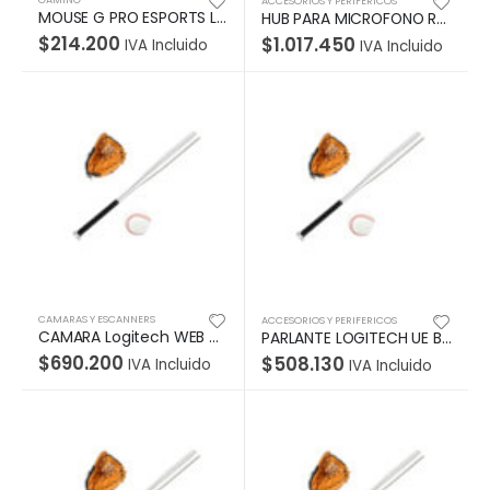
ACCESORIOS Y PERIFERICOS
MOUSE G PRO ESPORTS Logitech Gaming Alámbrico USB 16000DPI Compatible Win-Mac Sensor HERO16K 6Botones Programables RGB Lightsync G HUB Garantía 2Años-NEGRO
HUB PARA MICROFONO RALLY Logitech Corporativo Opciones Flexibles de Colocación Para Múltiples Bases de Micrófono Reduce Presencia De Cables Garantía 2Años-NEGRO
$
214.200
$
1.017.450
IVA Incluido
IVA Incluido
CAMARAS Y ESCANNERS
ACCESORIOS Y PERIFERICOS
CAMARA Logitech WEB STREAMCAM PLUSS -USB-C GARANTIA 1 AÑO
PARLANTE LOGITECH UE BOOM 3 MORADO
$
690.200
$
508.130
IVA Incluido
IVA Incluido