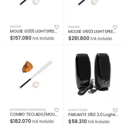
GAMING
GAMING
MOUSE G305 LIGHTSPEED Logitech Gaming Inalámbrico Receptor USB 12000DPI Compatible Win-Mac Sensor HERO 6Botones Programables Garantía 2Años-NEGRO
MOUSE G603 LIGHTSPEED Logitech Gaming Inalámbrico Receptor USB 12000DPI Compatible Win-Mac Sensor HERO16K 6Botones Programables RGB Lightsybc Garantía 2Años-NEGRO
$
157.080
$
261.800
IVA Incluido
IVA Incluido
ACCESORIOS Y PERIFERICOS
AUDIO Y VIDEO
COMBO TECLADO/MOUSE MK540 Logitech Español Inalámbrico Receptor USB Compatible Win-Unifying Antiderrames Letras No Se Borran Garantía 1Año-NEGRO
PARLANTE S150 2.0 Logitech Potencia 2.2W USB Compatible PC-Cell-Tablet Sonido Estéreo Nítido Garantía 1Año-NEGRO
$
182.070
$
58.310
IVA Incluido
IVA Incluido