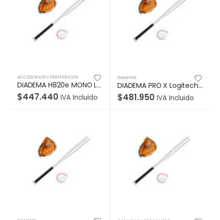
ACCESORIOS Y PERIFERICOS
GAMING
DIADEMA H820e MONO Logitech Corporativo Monoaural Inalámbrico Receptor USB Compatible Win-Mac Micrófono Suspensión Ruido Controles Integrados Alcance 100Metros Garantía 2Años-NEGRO
DIADEMA PRO X Logitech Gaming Alámbrico Plug3.5mm/USB Multiplataforma Sonido Digital Micrófono Extraíble Cable 2Metros Transductores PRO-G Aislamiento de Ruido Garantía 2Años-NEGRO
$
447.440
$
481.950
IVA Incluido
IVA Incluido