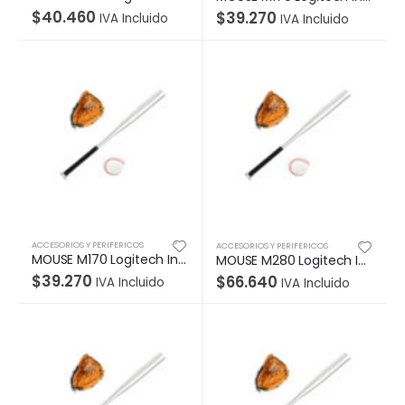
$
40.460
$
39.270
IVA Incluido
IVA Incluido
ACCESORIOS Y PERIFERICOS
ACCESORIOS Y PERIFERICOS
MOUSE M170 Logitech Inalámbrico Receptor USB Compatible Win-Mac Duración Batería Hasta 12 Meses Garantía 1Año-AZUL
MOUSE M280 Logitech Inalámbrico Receptor USB Compatible Win-Mac-Unifying Duración Batería Hasta 18 Meses Garantía 1Año-SILVER
$
39.270
$
66.640
IVA Incluido
IVA Incluido