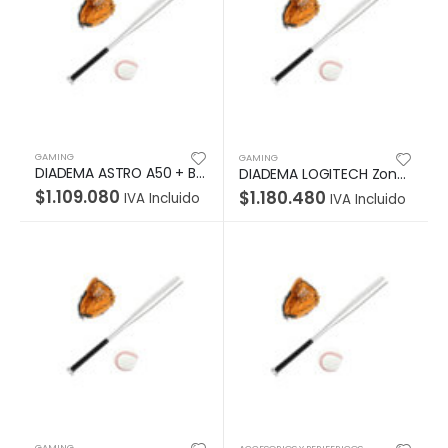
GAMING
GAMING
DIADEMA ASTRO A50 + BASE STATION Logitech Gaming Inalámbrica Wireless Para PlayStation 4/PC Carga Magnética Micrófono Cancela ruido Sonido Dolby 7.1 Garantía 1Año-NEGRA-AZUL
DIADEMA LOGITECH Zone Wireless UC – Bluetooth USB
$
1.109.080
$
1.180.480
IVA Incluido
IVA Incluido
GAMING