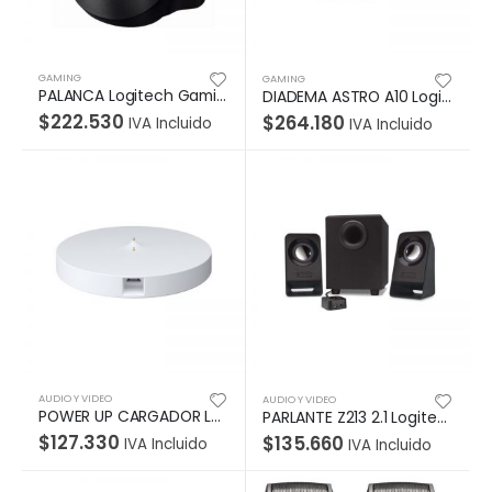
GAMING
GAMING
PALANCA Logitech Gaming Para Cambio De Velocidades USB Para Timón G29 y G920 Compatible Play/XBOX/PC Garantía 2Años-NEGRO
DIADEMA ASTRO A10 Logitech Gaming Alámbrica Plug3.5mm/USB PlayStation 4 Micrófono Cancela ruido Cable 2Metros Garantía 1Año-NEGRA-AZUL
$
222.530
$
264.180
IVA Incluido
IVA Incluido
AUDIO Y VIDEO
AUDIO Y VIDEO
POWER UP CARGADOR Logitech Ultimate Ears PARA BOOM 3 Y MEGABOOM 3 Conexión USB Garantía 1Año-BLANCO
PARLANTE Z213 2.1 Logitech Potencia 7W Subwoofer 4W Plug 3.5mm Compatible PC-Cell-Tablet Sonido Estéreo Nítido Garantía 2Años-NEGRO
$
127.330
$
135.660
IVA Incluido
IVA Incluido