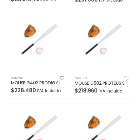
IVA Incluido
GAMING
GAMING
MOUSE G403 PRODIGY Logitech Gaming Alámbrico USB 12000DPI Compatible Win-Mac Sensor HERO16K 6Botones Programables RGB Lightsync G HUB Garantía 2Años-NEGRO
MOUSE G502 PROTEUS SPECTRUM Logitech Gaming Alámbrico USB 16000DPI Compatible Win-Mac Sensor HERO16K 11Botones Programables RGB Lightsync G HUB Garantía 2Años-NEGRO
$
228.480
$
218.960
IVA Incluido
IVA Incluido