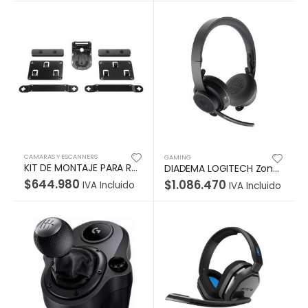
CAMARAS Y ESCANNERS
GAMING
KIT DE MONTAJE PARA RALLY Logitech Corporativo Fija la Cámara Rally En La Pared o Cerca Del Techo Permite montarla de forma segura Garantía 2Años-NEGRO
DIADEMA LOGITECH Zone Wireless Microsoft Teams- Bluetooth USB
$
644.980
$
1.086.470
IVA Incluido
IVA Incluido