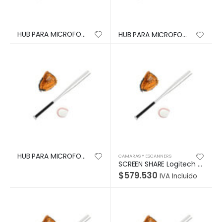
HUB PARA MICROFONO RALLY Logitech Corporativo Opciones Flexibles de Colocación Para Múltiples Bases de Micrófono Reduce Presencia De Cables Garantía 2Años-NEGRO
HUB PARA MICROFONO RALLY Logitech Corporativo Opciones Flexibles de Colocación Para Múltiples Bases de Micrófono Reduce Presencia De Cables Garantía 2Años-NEGRO
HUB PARA MICROFONO RALLY Logitech Corporativo Opciones Flexibles de Colocación Para Múltiples Bases de Micrófono Reduce Presencia De Cables Garantía 2Años-NEGRO
CAMARAS Y ESCANNERS
SCREEN SHARE Logitech Corporativo HDMI Una Forma Rápida, Sencilla y Asequible De Compartir Contenido En Salas De Conferencias y Reuniones Online Garantía 2Años-NEGRO
$
579.530
IVA Incluido