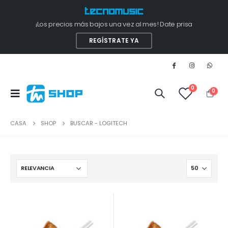
¡Los precios más bajos una vez al mes! Date prisa
REGÍSTRATE YA
0
0
CASA
SHOP
BUSCAR - LOGITECH