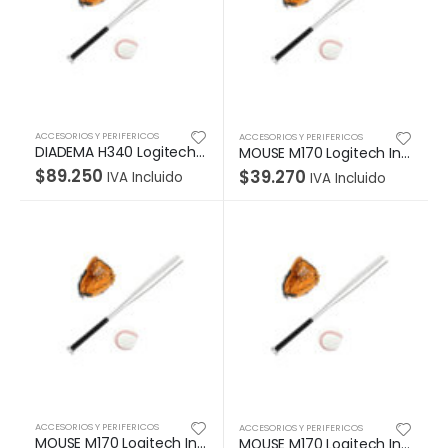
ACCESORIOS Y PERIFERICOS
ACCESORIOS Y PERIFERICOS
DIADEMA H340 Logitech USB Compatible Win-Mac Estéreo Digital Micrófono Suspensión Ruido Cable 1.8Metros Garantía 2Años-NEGRO
MOUSE M170 Logitech Inalámbrico Receptor USB Compatible Win-Mac Duración Batería Hasta 12 Meses Garantía 1Año-SILVER
$
89.250
$
39.270
IVA Incluido
IVA Incluido
ACCESORIOS Y PERIFERICOS
ACCESORIOS Y PERIFERICOS
MOUSE M170 Logitech Inalámbrico Receptor USB Compatible Win-Mac Duración Batería Hasta 12 Meses Garantía 1Año-ROJO
MOUSE M170 Logitech Inalámbrico Receptor USB Compatible Win-Mac Duración Batería Hasta 12 Meses Garantía 1Año-NEGRO