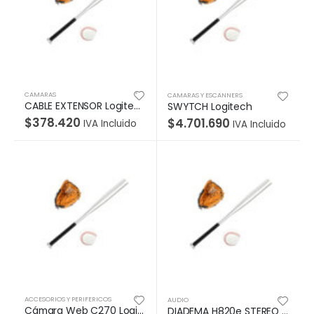
CAMARAS
CAMARAS Y ESCANNERS
CABLE EXTENSOR Logitech Corporativo Para Conference Group De 10 Metros Aumenta La Distancia Entre El Hub y La Cámara o Sistema Principal de Audio Garantía 2Años-NEGRO
SWYTCH Logitech
$
378.420
$
4.701.690
IVA Incluido
IVA Incluido
ACCESORIOS Y PERIFERICOS
AUDIO
Cámara Web C270 Logitech HD 3MP
DIADEMA H820e STEREO Logitech Corporativo Biaural Inalámbrico Receptor USB Compatible Win-Mac Micrófono Suspensión Ruido Controles Integrados Alcance 100Metros Garantía 2Años-NEGRO