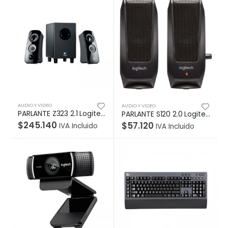
AUDIO Y VIDEO
AUDIO Y VIDEO
PARLANTE Z323 2.1 Logitech Potencia 30W Subwoofer 18W Plug 3.5mm/RCA Compatible PC-Cell-Tablet Garantía 2Años-NEGRO
PARLANTE S120 2.0 Logitech Potencia 2.2W Plug 3.5mm Compatible PC-Cell-Tablet Sonido Estéreo Nítido Garantía 2Años-NEGRO
$
245.140
$
57.120
IVA Incluido
IVA Incluido