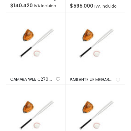
$
140.420
$
595.000
IVA Incluido
IVA Incluido
CAMARA WEB C270 Logitech HD 3MP 1280×720 USB Compatible Win-Mac Micrófono Incorporado Garantía 2Años-NEGRO
PARLANTE UE MEGABOOM 3 Logitech Ultimate Ears Sumergible/Flota Potencia 36W Bluetooth/Plug 3.5mm Alcance 45Metros Garantía 2Años-AZUL